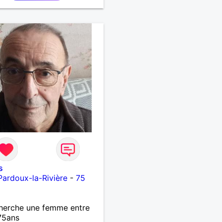
s
Pardoux-la-Rivière
-
75
herche une femme entre
75ans