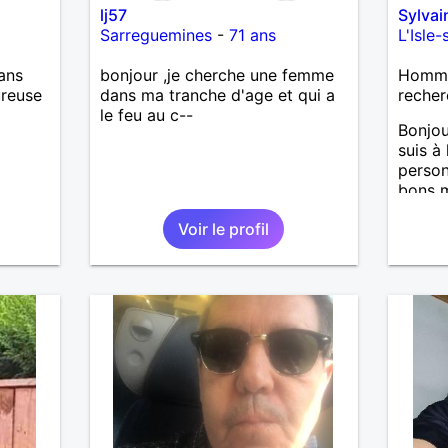
lj57
Sylva
Sarreguemines
-
71 ans
L'Isle
ans
bonjour ,je cherche une femme
Homme 
ureuse
dans ma tranche d'age et qui a
recher
le feu au c--
Bonjou
suis à
person
bons m
nous 
Voir le profil
J’aime
aussi 
temps 
garçon
m’occu
J’aime
de mus
fan de
pour g
agréab
pense 