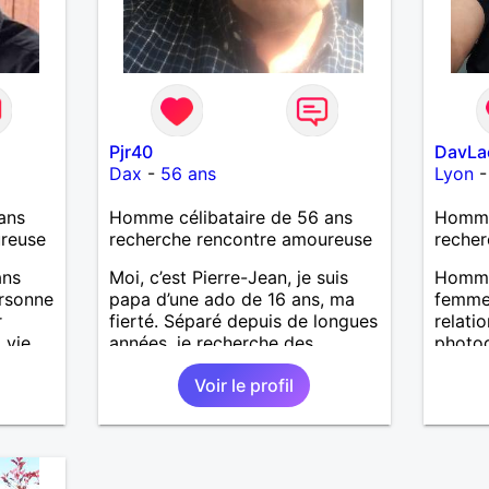
Pjr40
DavLa
Dax
-
56 ans
Lyon
ans
Homme célibataire de 56 ans
Homme
ureuse
recherche rencontre amoureuse
recher
ans
Moi, c’est Pierre-Jean, je suis
Homme
ersonne
papa d’une ado de 16 ans, ma
femme 
r
fierté. Séparé depuis de longues
relatio
 vie
années, je recherche des
photog
affinités amicales afin de
mais l
Voir le profil
rompre une solitude parfois
bricole
difficile à gérer ainsi que casser
mais a
le vague à l’âme. L’amitié reste
calme 
extrêmement importante à mes
série 
yeux mais peut se décliner en
reste 