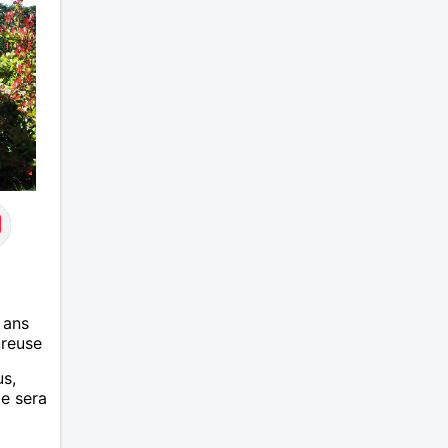
des sentiments plus puissants.
« Le temps fera son œuvre »
disait Arthur Schopenhauer,
philosophe allemand que j’adore.
J’aime discuter sans pour autant
être trop locace. Je suis bourré
de qualités avec très peu de
défauts. Je suis altruiste,
bienveillant, empathique,
attentionné, honnête,
respectueux, doux de caractère
et compréhensif : je laisse
« glisser » beaucoup de choses.
Mais ne vous m’éprenez pas
Mesdames, si une personne que
j’aime me trahit une fois, il n’y
 ans
aura pas de seconde chance et
ureuse
je l’effacerai à « vitam
eternam ». Néanmoins, je suis un
us,
tout petit peu maniaque ainsi
te sera
qu’impatient. J’essaye de faire
des efforts. Rien de bien
dramatique ! Du moins je le