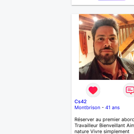
j'aime pas les mensonges.
cherche une relation amo
et sérieuse.
Cs42
Montbrison
-
41 ans
Réserver au premier abor
Travailleur Bienveillant Ai
nature Vivre simplement