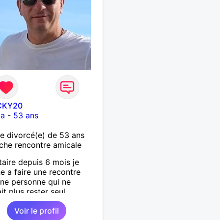
CKY20
ia
-
53 ans
 divorcé(e) de 53 ans
che rencontre amicale
taire depuis 6 mois je
e a faire une recontre
ne personne qui ne
t plus rester seul ,
 moi .
Voir le profil