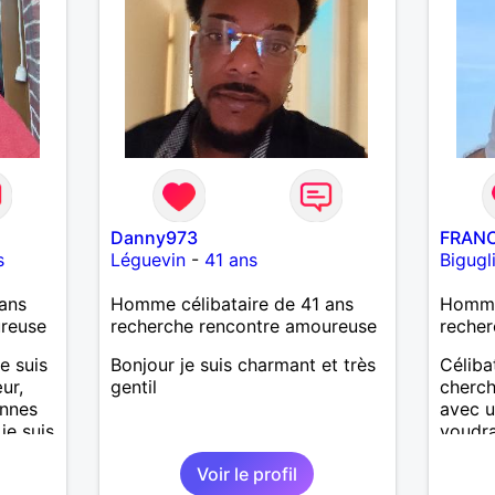
Danny973
FRAN
s
Léguevin
-
41 ans
Bigugl
ans
Homme célibataire de 41 ans
Homme
ureuse
recherche rencontre amoureuse
recher
e suis
Bonjour je suis charmant et très
Céliba
ur,
gentil
cherch
onnes
avec u
 je suis
voudrai
'aime
comme
Voir le profil
t