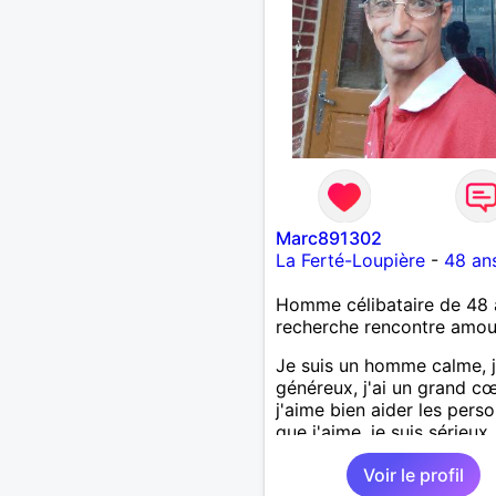
Marc891302
La Ferté-Loupière
-
48 an
Homme célibataire de 48 
recherche rencontre amo
Je suis un homme calme, j
généreux, j'ai un grand cœ
j'aime bien aider les pers
que j'aime, je suis sérieux,
sincère, je suis honnête, j
Voir le profil
pas qu'on joue avec moi e