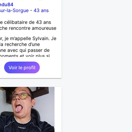
indu84
-sur-la-Sorgue
-
43 ans
célibataire de 43 ans
che rencontre amoureuse
r, je m’appelle Sylvain. Je
 la recherche d’une
ne avec qui passer de
oments et voir plus si
nous correspondons.
Voir le profil
 la nature, les voyages et
faire la fête de temps en
;-)Je suis papa d’un petit
 de 7 ans dont je
pe en garde alternée.
 à peu près tous les styles
ique. (Oui je suis pas trop
 Jul). Je fais du sport
arder la forme et plutôt
le à regarder. (Enfin je le
en tout cas 😂)