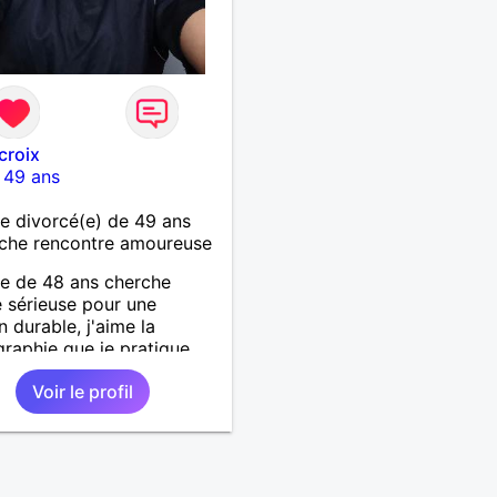
croix
-
49 ans
 divorcé(e) de 49 ans
che rencontre amoureuse
 de 48 ans cherche
sérieuse pour une
n durable, j'aime la
raphie que je pratique,
'art en général, j'aime
Voir le profil
r, marcher, resto, ciné,
ussi passer des moments
devant un bon film ou une
avec un plateau repas. le
est à découvrir.