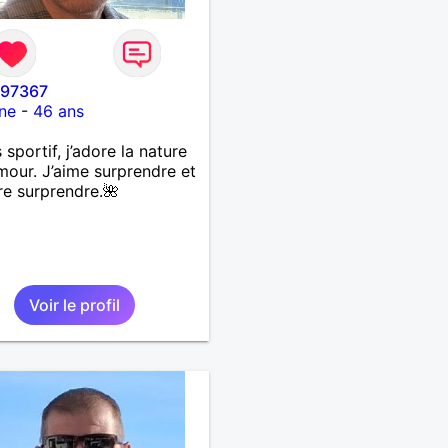
i97367
ne
-
46 ans
 sportif, j’adore la nature
umour. J’aime surprendre et
re surprendre.🌺
Voir le profil