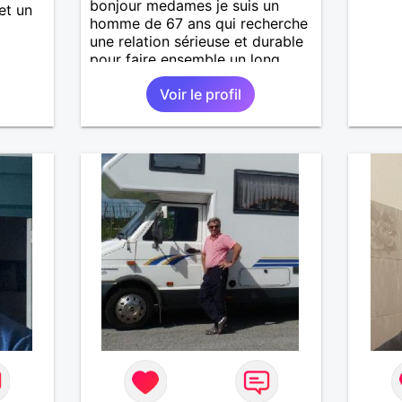
bonjour medames je suis un
et un
homme de 67 ans qui recherche
une relation sérieuse et durable
pour faire ensemble un long
chemin avec tout le bonheur de
Voir le profil
l'amour qu'on saura se donner.