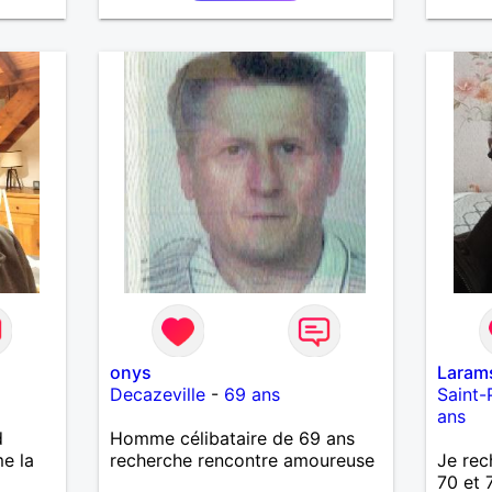
 Je
ureuse
onys
Laram
Decazeville
-
69 ans
Saint-
ans
d
Homme célibataire de 69 ans
me la
recherche rencontre amoureuse
Je rec
70 et 