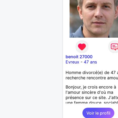
benoit 27000
Evreux
-
47 ans
Homme divorcé(e) de 47 
recherche rencontre amo
Bonjour, je crois encore à
l'amour sincère d'où ma
présence sur ce site. J'at
une femme douce, sociabl
ouverte d'esprit qui appré
Voir le profil
sorties diverses.