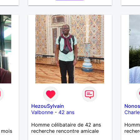
job A 
person
partag
;) Je 
sociab
taquine
HezouSylvain
Nonos
Valbonne
-
42 ans
Charle
Homme célibataire de 42 ans
Homme 
 mois
recherche rencontre amicale
recher