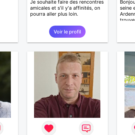
Je souhaite faire des rencontres
Bonjour
amicales et s'il y'a affinités, on
seine 
pourra aller plus loin.
Ardenn
trouve
me fer
Voir le profil
région
recher
et sin
et de 
ravirai
découv
dis à b