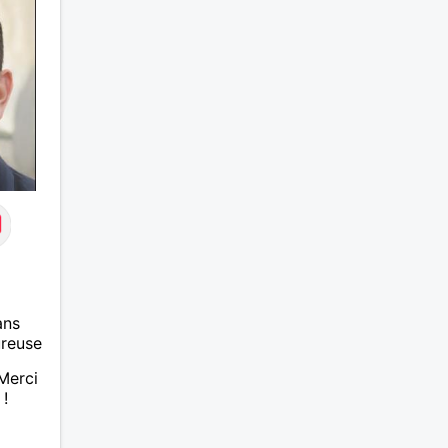
ans
ureuse
Merci
 !