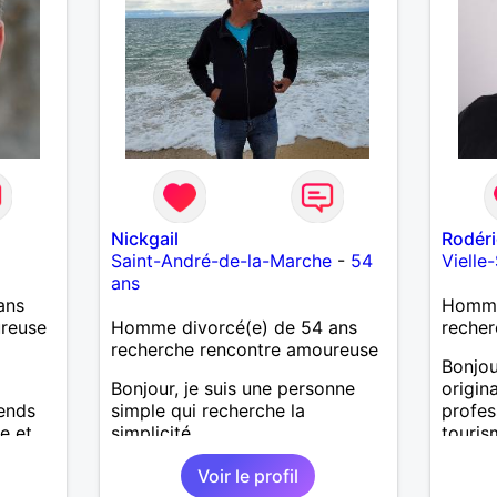
Nickgail
Rodéri
Saint-André-de-la-Marche
-
54
Vielle
ans
ans
Homme 
ureuse
Homme divorcé(e) de 54 ans
recher
recherche rencontre amoureuse
Bonjou
Bonjour, je suis une personne
origin
tends
simple qui recherche la
profes
e et
simplicité.
touris
cie les
suis a
Voir le profil
début 