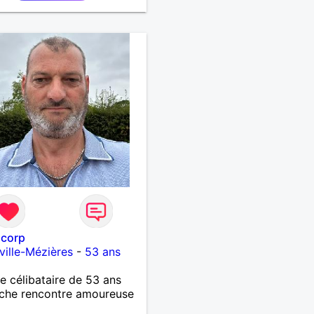
la recherche d'une
ne avec qui découvrir,
er et pourquoi pas aimer
suis quelqu'un d'humain,
le avec une pointe de
rie ;) Au plaisir :)
corp
ville-Mézières
-
53 ans
célibataire de 53 ans
che rencontre amoureuse