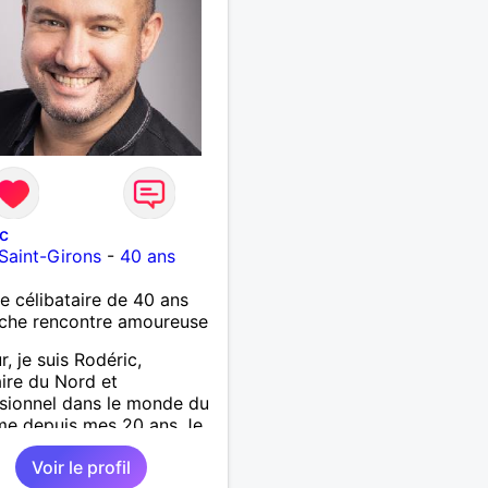
c
-Saint-Girons
-
40 ans
célibataire de 40 ans
che rencontre amoureuse
r, je suis Rodéric,
aire du Nord et
sionnel dans le monde du
me depuis mes 20 ans Je
rrivée dans les landes en
Voir le profil
d'année pour un nouveau