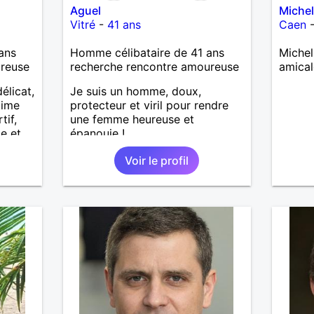
Aguel
Miche
Vitré
-
41 ans
Caen
ans
Homme célibataire de 41 ans
Michel
ureuse
recherche rencontre amoureuse
amical
élicat,
Je suis un homme, doux,
aime
protecteur et viril pour rendre
tif,
une femme heureuse et
ie et
épanouie !
 au
Voir le profil
able,