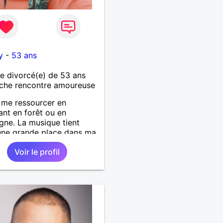
y
-
53 ans
 divorcé(e) de 53 ans
che rencontre amoureuse
 me ressourcer en
nt en forêt ou en
ne. La musique tient
une grande place dans ma
’adore aller à des concerts
Voir le profil
es festivals. Voyager et
rir de nouvelles cultures,
e qui m’inspire le plus.
rais rencontrer quelqu’un
ui partager ces moments
s et sincères.