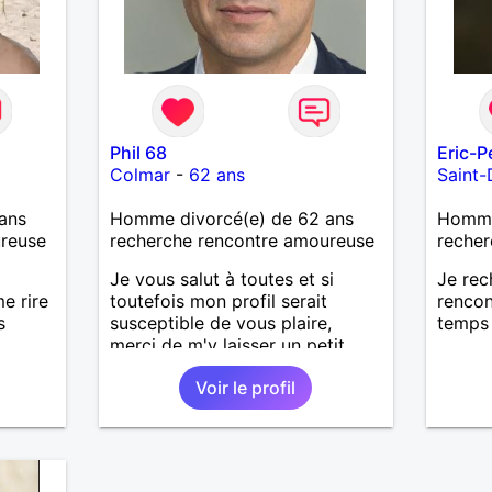
Phil 68
Eric-P
Colmar
-
62 ans
Saint-
ans
Homme divorcé(e) de 62 ans
Homme 
ureuse
recherche rencontre amoureuse
recher
Je vous salut à toutes et si
Je rec
e rire
toutefois mon profil serait
rencon
s
susceptible de vous plaire,
temps 
merci de m'y laisser un petit
mot et je vous répondrais sans
Voir le profil
détour ! Un petit effort et c'est
parti...