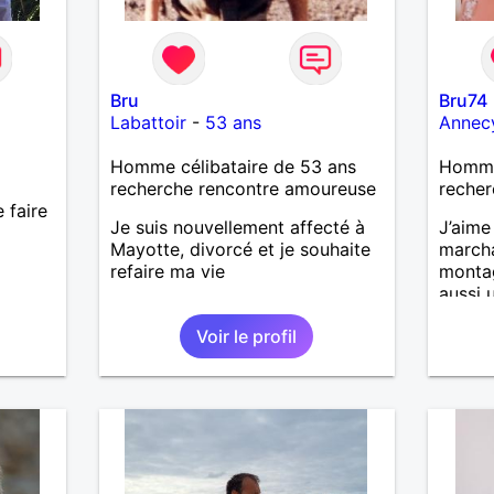
Bru
Bru74
Labattoir
-
53 ans
Annec
Homme célibataire de 53 ans
Homme
recherche rencontre amoureuse
recher
 faire
Je suis nouvellement affecté à
J’aime
Mayotte, divorcé et je souhaite
marcha
refaire ma vie
montag
aussi 
vie : j
Voir le profil
ou à d
découv
c’est c
J’aime
avec q
simple