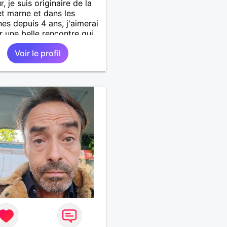
, je suis originaire de la
et marne et dans les
es depuis 4 ans, j'aimerai
r une belle rencontre qui
ai découvrir cette belle
Voir le profil
 sur mon temps libre, je
che quelqu'un de simple
cère, une bonne complicité
la bonne humeur me
t.. alors si l'envie de me
rir vous en dit, je vous
ientôt.