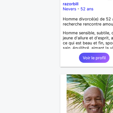
razorbill
Nevers
-
52 ans
Homme divorcé(e) de 52 
recherche rencontre amo
Homme sensible, subtile, d
jeune d'allure et d'esprit, 
ce qui est beau et fin, spor
sain, équilibré, aimant la v
l'humour, ne se prend pas
Voir le profil
sérieux, simple, tendre, st
cherche femme sensuelle,
intelligente et gaie.