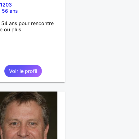
l1203
-
56 ans
 54 ans pour rencontre
e ou plus
Voir le profil