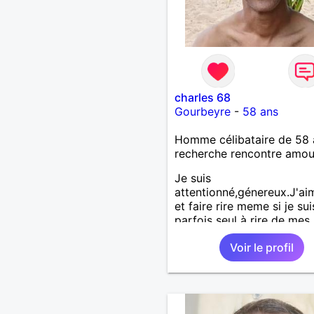
charles 68
Gourbeyre
-
58 ans
Homme célibataire de 58 
recherche rencontre amo
Je suis
attentionné,génereux.J'aim
et faire rire meme si je sui
parfois seul à rire de mes
blagues!
Voir le profil