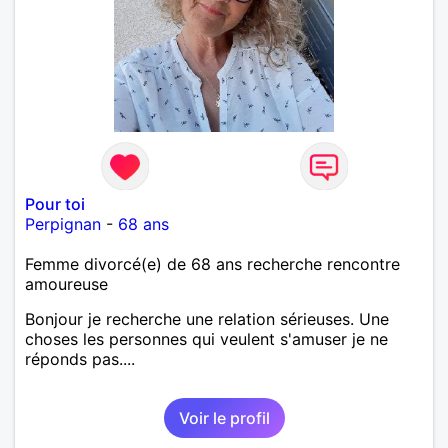
Pour toi
Perpignan
-
68 ans
Femme divorcé(e) de 68 ans recherche rencontre
amoureuse
Bonjour je recherche une relation sérieuses. Une
choses les personnes qui veulent s'amuser je ne
réponds pas....
Voir le profil