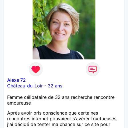
Alexe 72
Château-du-Loir
-
32 ans
Femme célibataire de 32 ans recherche rencontre
amoureuse
Après avoir pris conscience que certaines
rencontres internet pouvaient s'avérer fructueuses,
j'ai décidé de tenter ma chance sur ce site pour