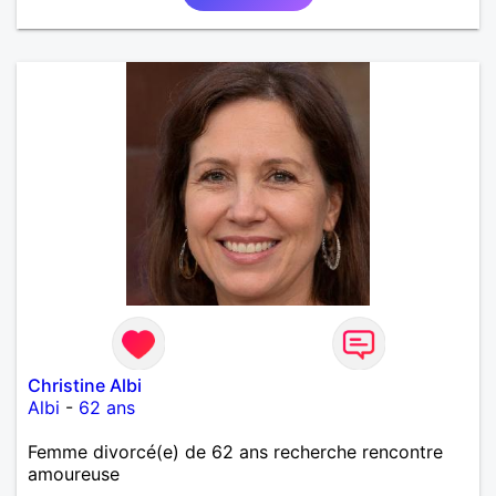
Christine Albi
Albi
-
62 ans
Femme divorcé(e) de 62 ans recherche rencontre
amoureuse