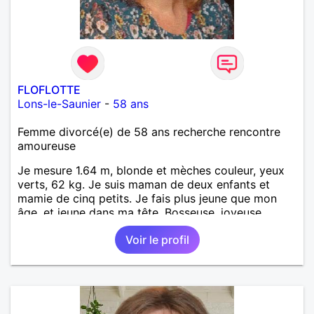
FLOFLOTTE
Lons-le-Saunier
-
58 ans
Femme divorcé(e) de 58 ans recherche rencontre
amoureuse
Je mesure 1.64 m, blonde et mèches couleur, yeux
verts, 62 kg. Je suis maman de deux enfants et
mamie de cinq petits. Je fais plus jeune que mon
âge, et jeune dans ma tête. Bosseuse, joyeuse,
sensible, bienveillante, aimant aller danser ou rester
Voir le profil
tranquille à la maison. Balades, bricolage... j'ai un
chien. Je suis AES de métier et j'exerce à mon
compte. PAT votre num merci.