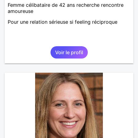
Femme célibataire de 42 ans recherche rencontre
amoureuse
Pour une relation sérieuse si feeling réciproque
Voir le profil