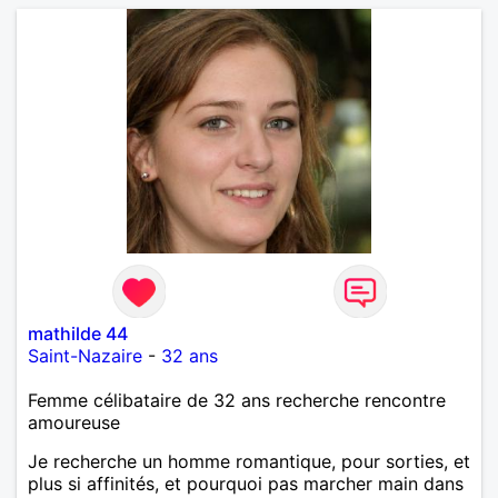
mathilde 44
Saint-Nazaire
-
32 ans
Femme célibataire de 32 ans recherche rencontre
amoureuse
Je recherche un homme romantique, pour sorties, et
plus si affinités, et pourquoi pas marcher main dans