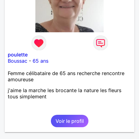
poulette
Boussac
-
65 ans
Femme célibataire de 65 ans recherche rencontre
amoureuse
j'aime la marche les brocante la nature les fleurs
tous simplement
Voir le profil