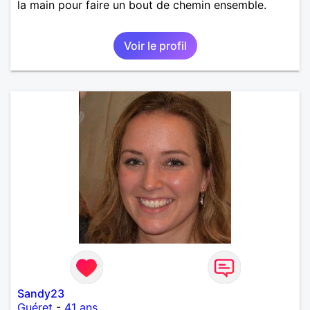
la main pour faire un bout de chemin ensemble.
Voir le profil
Sandy23
Guéret
-
41 ans