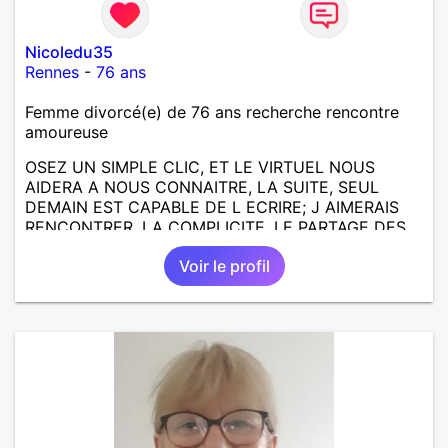
Nicoledu35
Rennes
-
76 ans
Femme divorcé(e) de 76 ans recherche rencontre
amoureuse
OSEZ UN SIMPLE CLIC, ET LE VIRTUEL NOUS
AIDERA A NOUS CONNAITRE, LA SUITE, SEUL
DEMAIN EST CAPABLE DE L ECRIRE; J AIMERAIS
RENCONTRER, LA COMPLICITE, LE PARTAGE DES
BELLES CHOSES DE LA VIE : BALADES, VOYAGES
Voir le profil
EN FRANCE OU AILLEURS. ETRE A L ECOUTE DE L
AUTRE, ET LA VIE SERA PLUS BELLE
ENCORE.....................