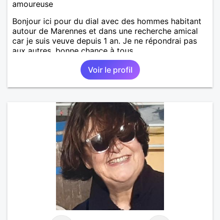
amoureuse
Bonjour ici pour du dial avec des hommes habitant
autour de Marennes et dans une recherche amical
car je suis veuve depuis 1 an. Je ne répondrai pas
aux autres, bonne chance à tous.
Voir le profil