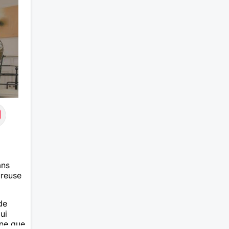
ans
ureuse
de
ui
gne que