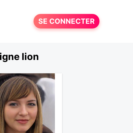
SE CONNECTER
gne lion