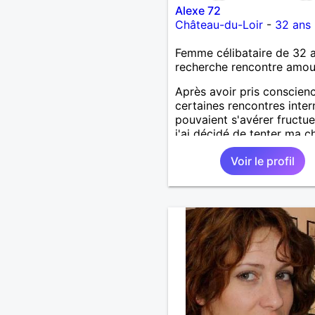
Alexe 72
Château-du-Loir
-
32 ans
Femme célibataire de 32 
recherche rencontre amo
Après avoir pris conscien
certaines rencontres inter
pouvaient s'avérer fructue
j'ai décidé de tenter ma 
sur ce site pour découvrir
Voir le profil
nouvelles personnes sur
Château-de-Loir voire Le
ou La Flèche !