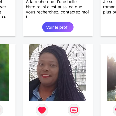
el
A la recherche d'une belle
Je sui
uver
histoire, si c'est aussi ce que
romant
e
vous recherchez, contactez moi
plus b
 sa
!
Voir le profil