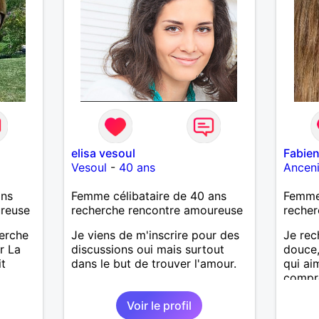
elisa vesoul
Fabie
Vesoul
-
40 ans
Ancen
ans
Femme célibataire de 40 ans
Femme
ureuse
recherche rencontre amoureuse
recher
herche
Je viens de m'inscrire pour des
Je rec
r La
discussions oui mais surtout
douce,
it
dans le but de trouver l'amour.
qui aim
compré
préfér
Voir le profil
partic