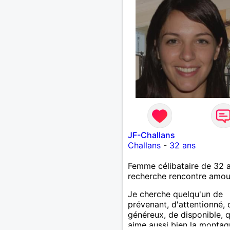
JF-Challans
Challans
-
32 ans
Femme célibataire de 32 
recherche rencontre amo
Je cherche quelqu'un de
prévenant, d'attentionné, 
généreux, de disponible, q
aime aussi bien la monta