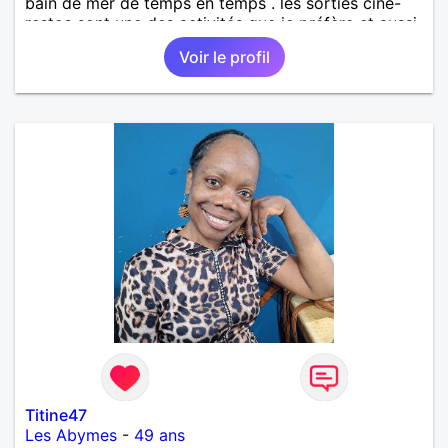
bain de mer de temps en temps . les sorties ciné-
restos sont une des activités que je préfère et aussi
les petits voyages .
Voir le profil
Titine47
Les Abymes
-
49 ans