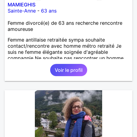
MAMIEGHIS
Sainte-Anne
-
63 ans
Femme divorcé(e) de 63 ans recherche rencontre
amoureuse
Femme antillaise retraitée sympa souhaite
contact/rencontre avec homme métro retraité Je
suis ne femme élégante soignée d'agréable
compagnie Ne souhaite pas rencontrer un homme
barbu moustachu tatoué - pas trop ventru Ancienne
Voir le profil
sportive, je pratique encore régulièrement la marche
pour le bien être J'aime voyager - les croisières.....