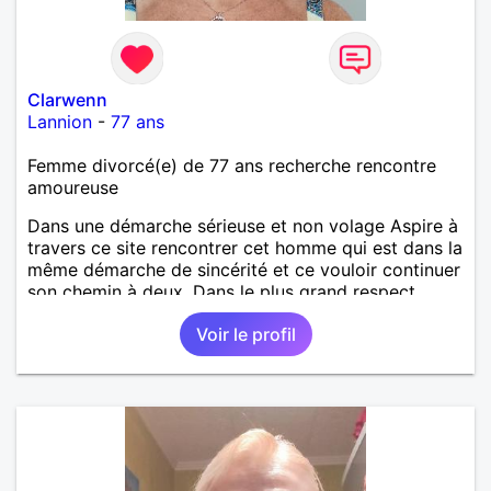
Clarwenn
Lannion
-
77 ans
Femme divorcé(e) de 77 ans recherche rencontre
amoureuse
Dans une démarche sérieuse et non volage Aspire à
travers ce site rencontrer cet homme qui est dans la
même démarche de sincérité et ce vouloir continuer
son chemin à deux. Dans le plus grand respect,
affection. Pour une petite présentation D'un
Voir le profil
caractère spontané ouvert jeune blagueur
affectueux fidèle. Préférant échanger avec la
personne qui est dans la même démarche Pour
aboutir éventuellement à une rencontre en toute
courtoisie. Il n'y a que cette dernière de vraie. Je
vous dis peut-être à bientôt Cordialement Pour
aventures ramasseurs de monnaie, je ne suis pas
des vôtres