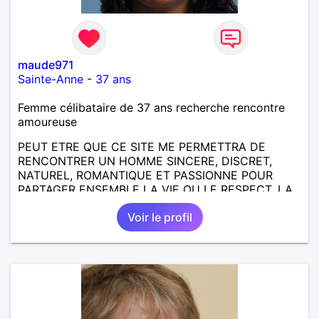
maude971
Sainte-Anne
-
37 ans
Femme célibataire de 37 ans recherche rencontre
amoureuse
PEUT ETRE QUE CE SITE ME PERMETTRA DE
RENCONTRER UN HOMME SINCERE, DISCRET,
NATUREL, ROMANTIQUE ET PASSIONNE POUR
PARTAGER ENSEMBLE LA VIE OU LE RESPECT, LA
CONFIANCE, LA COMPLICITE ET L'AMOUR !!!!
Voir le profil