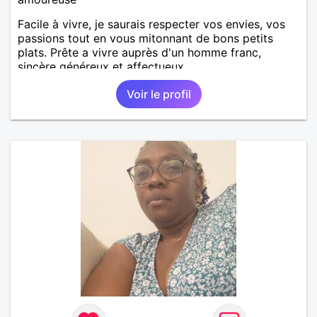
Facile à vivre, je saurais respecter vos envies, vos
passions tout en vous mitonnant de bons petits
plats. Prête a vivre auprès d'un homme franc,
sincère généreux et affectueux...
Voir le profil