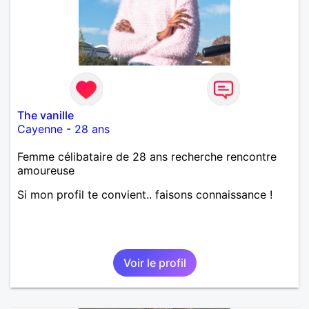
The vanille
Cayenne
-
28 ans
Femme célibataire de 28 ans recherche rencontre
amoureuse
Si mon profil te convient.. faisons connaissance !
Voir le profil