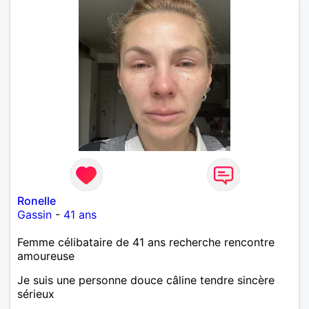
Ronelle
Gassin
-
41 ans
Femme célibataire de 41 ans recherche rencontre
amoureuse
Je suis une personne douce câline tendre sincère
sérieux