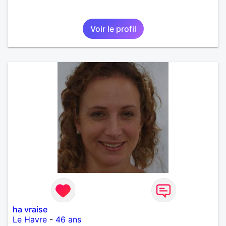
Voir le profil
ha vraise
Le Havre
-
46 ans