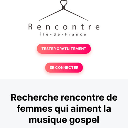
TESTER GRATUITEMENT
SE CONNECTER
Recherche rencontre de
femmes qui aiment la
musique gospel