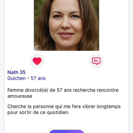
Nath 35
Guichen
-
57 ans
Femme divorcé(e) de 57 ans recherche rencontre
amoureuse
Cherche la personne qui me fera vibrer longtemps
pour sortir de ce quotidien.