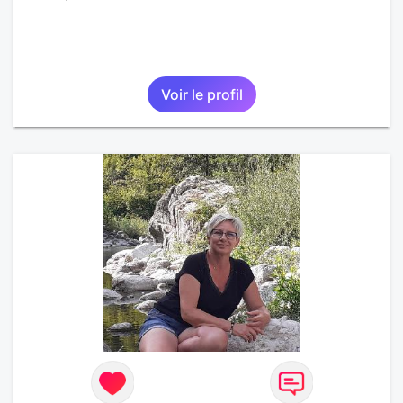
Voir le profil