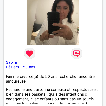
Sabini
Béziers
-
50 ans
Femme divorcé(e) de 50 ans recherche rencontre
amoureuse
Recherche une personne sérieuse et respectueuse ,
bien dans ses baskets , qui a des intentions d
engagement, avec enfants ou sans pas un soucis
qui aime les balades , la mer , le partage , si tu