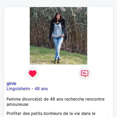
ginie
Lingolsheim
-
48 ans
Femme divorcé(e) de 48 ans recherche rencontre
amoureuse
Profiter des petits bonheurs de la vie dans le