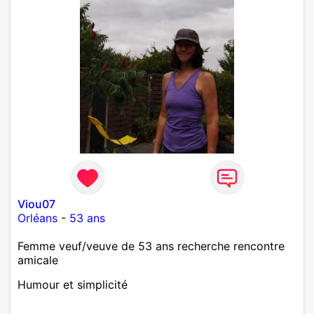
Viou07
Orléans
-
53 ans
Femme veuf/veuve de 53 ans recherche rencontre
amicale
Humour et simplicité