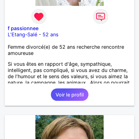
f passionnee
L'Etang-Salé
-
52 ans
Femme divorcé(e) de 52 ans recherche rencontre
amoureuse
Si vous êtes en rapport d'âge, sympathique,
intelligent, pas compliqué, si vous avez du charme,
de l'humour et le sens des valeurs, si vous aimez la
nature, la campagne, les animaux.. Alors on pourrait
s'entendre, du coup n'hésitez pas à me contacter.
Voir le profil