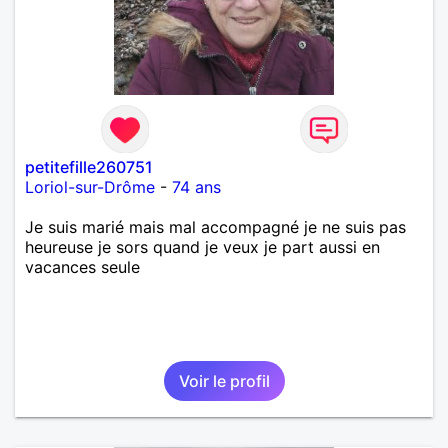
petitefille260751
Loriol-sur-Drôme
-
74 ans
Je suis marié mais mal accompagné je ne suis pas
heureuse je sors quand je veux je part aussi en
vacances seule
Voir le profil