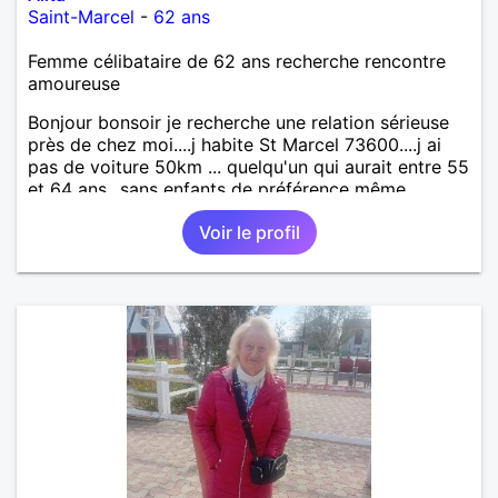
Saint-Marcel
-
62 ans
Femme célibataire de 62 ans recherche rencontre
amoureuse
Bonjour bonsoir je recherche une relation sérieuse
près de chez moi....j habite St Marcel 73600....j ai
pas de voiture 50km ... quelqu'un qui aurait entre 55
et 64 ans...sans enfants de préférence même
adultes et qui n aurait garder aucun contact avec
Voir le profil
une où plusieurs ex...si vous correspondez à ma
recherche ecrivez moi je vous répondrai...