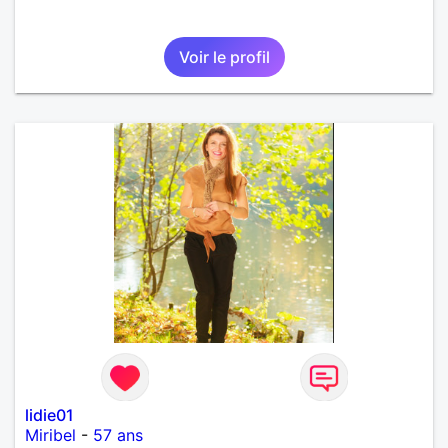
Voir le profil
lidie01
Miribel
-
57 ans