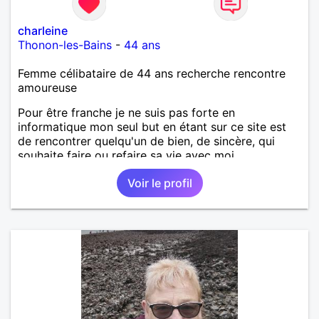
charleine
Thonon-les-Bains
-
44 ans
Femme célibataire de 44 ans recherche rencontre
amoureuse
Pour être franche je ne suis pas forte en
informatique mon seul but en étant sur ce site est
de rencontrer quelqu'un de bien, de sincère, qui
souhaite faire ou refaire sa vie avec moi.
Voir le profil