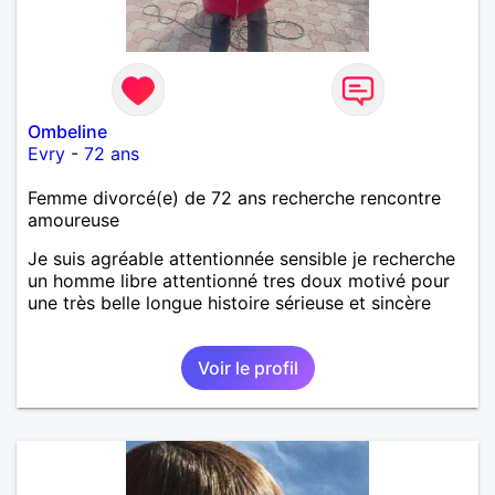
Ombeline
Evry
-
72 ans
Femme divorcé(e) de 72 ans recherche rencontre
amoureuse
Je suis agréable attentionnée sensible je recherche
un homme libre attentionné tres doux motivé pour
une très belle longue histoire sérieuse et sincère
Voir le profil