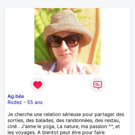
Ag.béa
Rodez
-
55 ans
Je cherche une relation sérieuse pour partager des
sorties, des balades, des randonnées, des restau,
ciné . J'aime le yoga, La nature, ma passion ^^, et
les voyages. A bientot peut étre pour faire