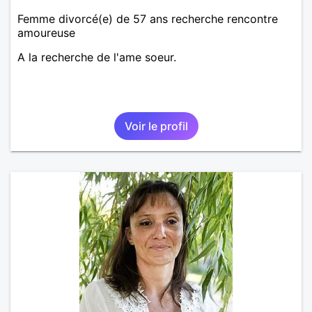
Femme divorcé(e) de 57 ans recherche rencontre
amoureuse
A la recherche de l'ame soeur.
Voir le profil