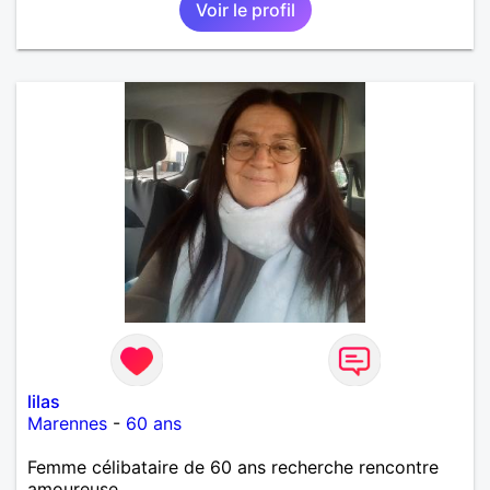
Voir le profil
lilas
Marennes
-
60 ans
Femme célibataire de 60 ans recherche rencontre
amoureuse