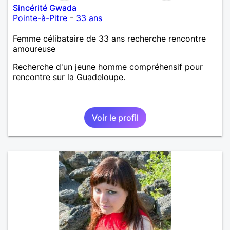
Sincérité Gwada
Pointe-à-Pitre
-
33 ans
Femme célibataire de 33 ans recherche rencontre
amoureuse
Recherche d'un jeune homme compréhensif pour
rencontre sur la Guadeloupe.
Voir le profil