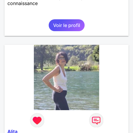
connaissance
Voir le profil
Alita