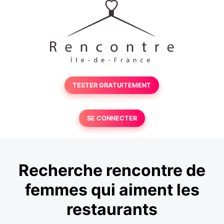
TESTER GRATUITEMENT
SE CONNECTER
Recherche rencontre de
femmes qui aiment les
restaurants