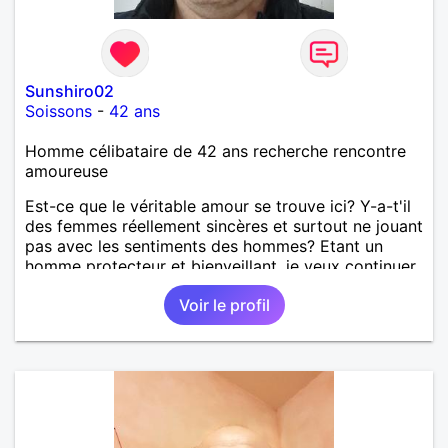
Sunshiro02
Soissons
-
42 ans
Homme célibataire de 42 ans recherche rencontre
amoureuse
Est-ce que le véritable amour se trouve ici? Y-a-t'il
des femmes réellement sincères et surtout ne jouant
pas avec les sentiments des hommes? Etant un
homme protecteur et bienveillant, je veux continuer
d'y croire et pouvoir enfin former la petite famille
Voir le profil
que je désir temps. Faux profil, profiteuse et autres
joyeuseté passer votre chemin, vous ne
m'intéressez pas du tout!