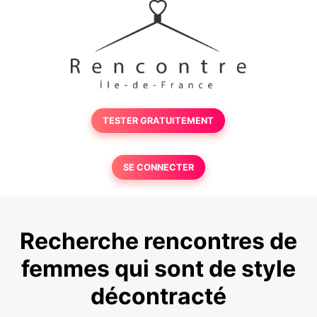
TESTER GRATUITEMENT
SE CONNECTER
Recherche rencontres de
femmes qui sont de style
décontracté