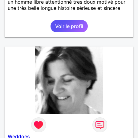
un homme libre attentionné tres doux motivé pour
une très belle longue histoire sérieuse et sincère
Voir le profil
Weddoes