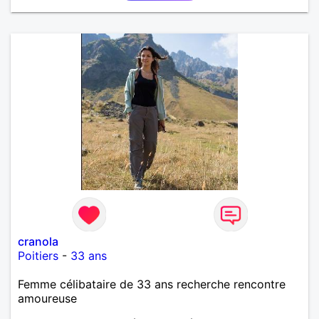
cranola
Poitiers
-
33 ans
Femme célibataire de 33 ans recherche rencontre
amoureuse