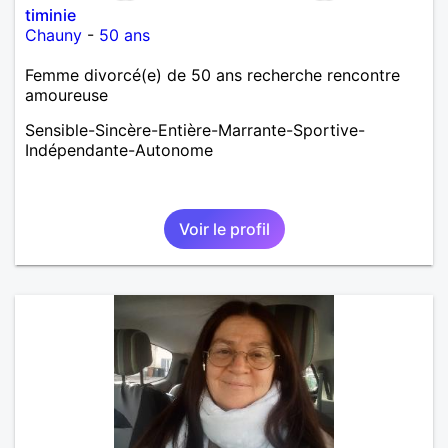
timinie
Chauny
-
50 ans
Femme divorcé(e) de 50 ans recherche rencontre
amoureuse
Sensible-Sincère-Entière-Marrante-Sportive-
Indépendante-Autonome
Voir le profil