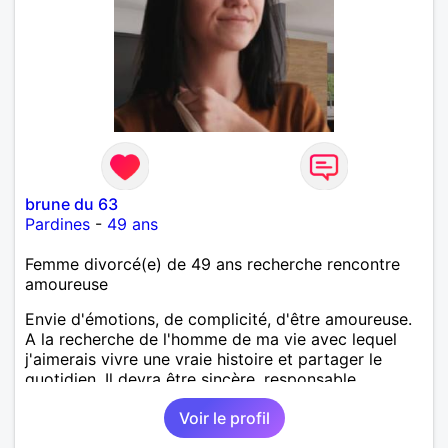
brune du 63
Pardines
-
49 ans
Femme divorcé(e) de 49 ans recherche rencontre
amoureuse
Envie d'émotions, de complicité, d'être amoureuse.
A la recherche de l'homme de ma vie avec lequel
j'aimerais vivre une vraie histoire et partager le
quotidien. Il devra être sincère, responsable,
ambitieux, entreprenant, fort de caractère et avec le
Voir le profil
sens de l'humour. Il saura me chouchouter et me
mettre en valeur, me donner son amour et attention.