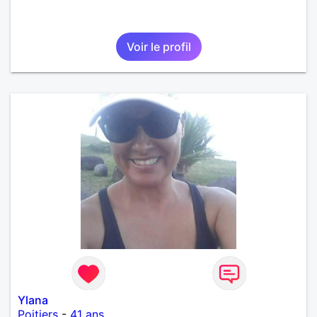
Voir le profil
Ylana
Poitiers
-
41 ans