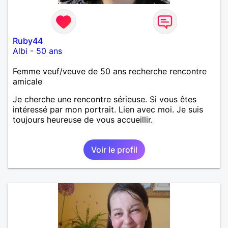
Ruby44
Albi
-
50 ans
Femme veuf/veuve de 50 ans recherche rencontre
amicale
Je cherche une rencontre sérieuse. Si vous êtes
intéressé par mon portrait. Lien avec moi. Je suis
toujours heureuse de vous accueillir.
Voir le profil