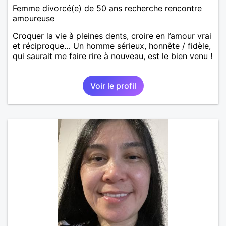
Femme divorcé(e) de 50 ans recherche rencontre
amoureuse
Croquer la vie à pleines dents, croire en l’amour vrai
et réciproque… Un homme sérieux, honnête / fidèle,
qui saurait me faire rire à nouveau, est le bien venu !
Voir le profil