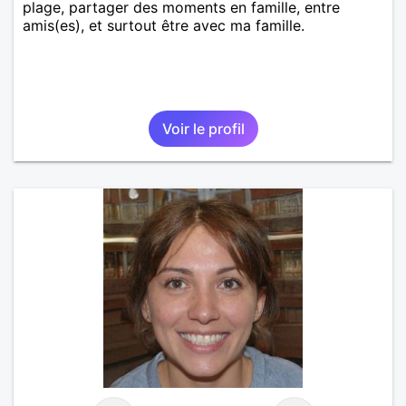
plage, partager des moments en famille, entre
amis(es), et surtout être avec ma famille.
Voir le profil