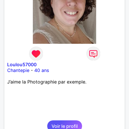
Loulou57000
Chantepie
-
40 ans
J’aime la Photographie par exemple.
Voir le profil