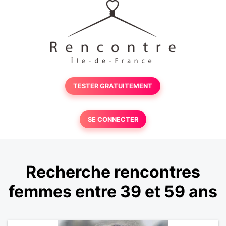
TESTER GRATUITEMENT
SE CONNECTER
Recherche rencontres
femmes entre 39 et 59 ans