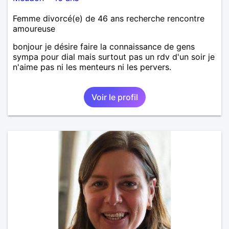
Femme divorcé(e) de 46 ans recherche rencontre
amoureuse
bonjour je désire faire la connaissance de gens
sympa pour dial mais surtout pas un rdv d'un soir je
n'aime pas ni les menteurs ni les pervers.
Voir le profil