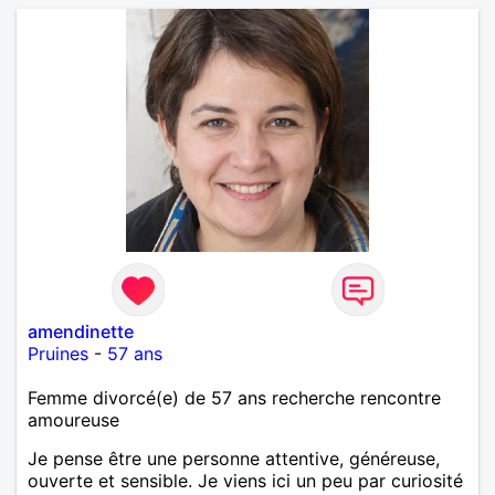
amendinette
Pruines
-
57 ans
Femme divorcé(e) de 57 ans recherche rencontre
amoureuse
Je pense être une personne attentive, généreuse,
ouverte et sensible. Je viens ici un peu par curiosité