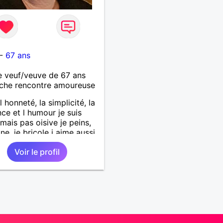
-
67 ans
 veuf/veuve de 67 ans
che rencontre amoureuse
l honneté, la simplicité, la
nce et l humour je suis
mais pas oisive je peins,
ine, je bricole j aime aussi
irées entre amis, la
Voir le profil
e et la lecture