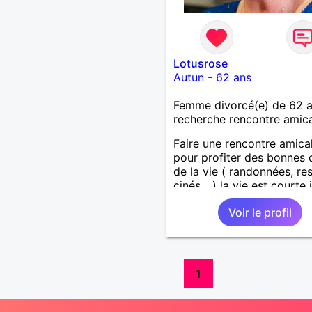
Lotusrose
Autun
-
62 ans
Femme divorcé(e) de 62 
recherche rencontre amic
Faire une rencontre amica
pour profiter des bonnes
de la vie ( randonnées, res
cinés….) la vie est courte i
en profiter au maximum s
Voir le profil
prise de tête
1