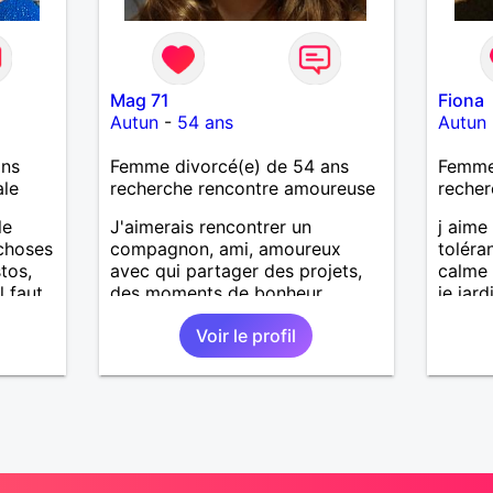
Mag 71
Fiona
Autun
-
54 ans
Autun
ans
Femme divorcé(e) de 54 ans
Femme
ale
recherche rencontre amoureuse
recher
le
J'aimerais rencontrer un
j aime 
 choses
compagnon, ami, amoureux
toléra
tos,
avec qui partager des projets,
calme 
l faut
des moments de bonheur,
je jard
ans
profiter de la vie.
les so
Voir le profil
musiqu