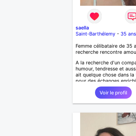
saella
Saint-Barthélemy
-
35 ans
Femme célibataire de 35 
recherche rencontre amo
A la recherche d'un comp
humour, tendresse et aussi
ait quelque chose dans la 
pour des échanges enrich
et pourquoi ne pas vivre 
Voir le profil
choses passionnantes
ensemble...