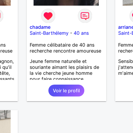
chadame
arrian
Saint-Barthélemy
-
40 ans
Saint-
ans
Femme célibataire de 40 ans
Femme
ureuse
recherche rencontre amoureuse
recher
agnon,
Jeune femme naturelle et
Sensib
 qu'il
souriante aimant les plaisirs de
j'atte
tête,
la vie cherche jeune homme
m'aime
issants
pour faire connaissance
des
Voir le profil