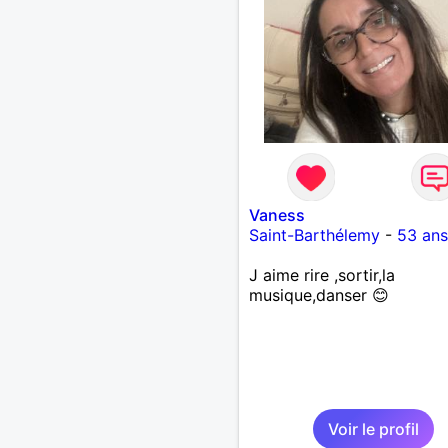
Vaness
Saint-Barthélemy
-
53 ans
J aime rire ,sortir,la
musique,danser 😊
Voir le profil