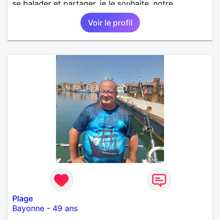
se balader et partager, je le souhaite, notre
complicité. J'aime beaucoup les chantiers de
Voir le profil
randonnée pour se défouler, se relaxer, se détendre
et finalement prendre du bon temps. C'est difficile
de tout dire en quelques lignes. En revanche, vous
pouvez me contacter pour avoir plus
d'informations. A bientôt
Plage
Bayonne
-
49 ans