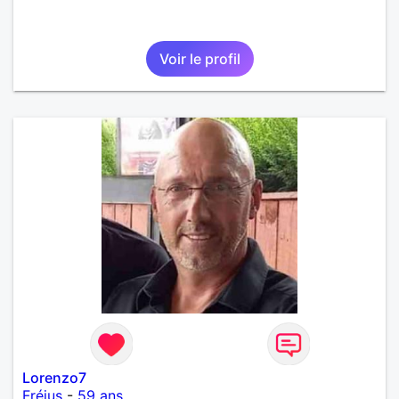
Voir le profil
Lorenzo7
Fréjus
-
59 ans