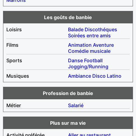
Les goûts de banbie
Loisirs
Balade
Discothéques
Soirées entre amis
Films
Animation
Aventure
Comédie musicale
Sports
Danse
Football
Jogging/Running
Musiques
Ambiance
Disco
Latino
Profession de banbie
Métier
Salarié
Plus sur ma vie
Activité préférée
Aller au restaurant