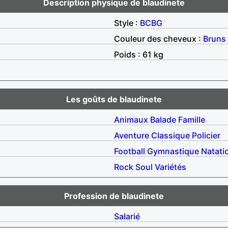
Description physique de blaudinete
Style :
BCBG
Couleur des cheveux :
Bruns
Poids : 61 kg
Les goûts de blaudinete
Animaux
Balade
Famille
Aventure
Classique
Policier
Football
Gymnastique
Natati
Rock
Soul
Variétés
Profession de blaudinete
Salarié