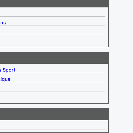
ins
s
Sport
tique