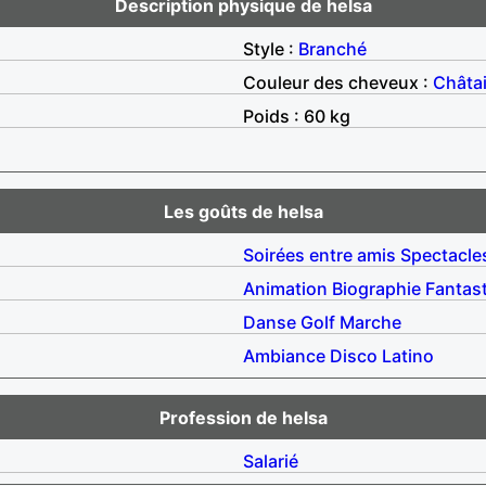
Description physique de helsa
Style :
Branché
Couleur des cheveux :
Châta
Poids : 60 kg
Les goûts de helsa
Soirées entre amis
Spectacle
Animation
Biographie
Fantas
Danse
Golf
Marche
Ambiance
Disco
Latino
Profession de helsa
Salarié