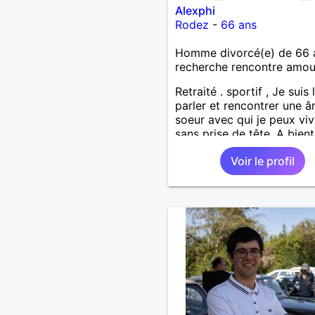
Alexphi
Rodez
-
66 ans
Homme divorcé(e) de 66 
recherche rencontre amo
Retraité . sportif , Je suis
parler et rencontrer une 
soeur avec qui je peux viv
sans prise de tête. A bient
espère . Amicalement
Voir le profil