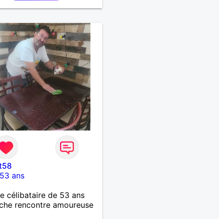
rise de tête.
t58
53 ans
célibataire de 53 ans
che rencontre amoureuse