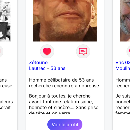
Zétoune
Eric 0
Lautrec
-
53 ans
Moulin
ans
Homme célibataire de 53 ans
Homme
ureuse
recherche rencontre amoureuse
recher
Bonjour à toutes, je cherche
Je sui
aleurs
avant tout une relation saine,
honnêt
erait
honnête et sincère.... Sans prise
recher
de tête et on verra
femme
moment
Voir le profil
voyage