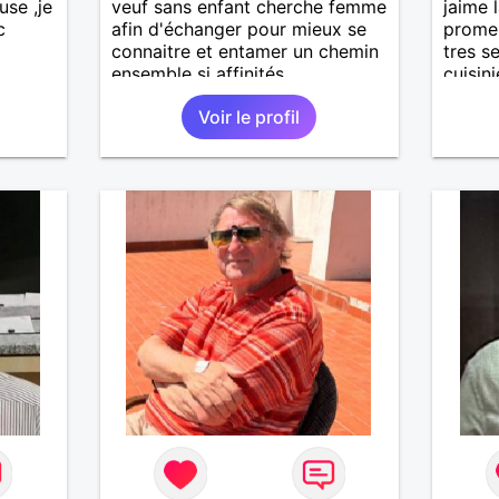
use ,je
veuf sans enfant cherche femme
jaime 
c
afin d'échanger pour mieux se
prome
connaitre et entamer un chemin
tres s
ensemble si affinités.
cuisin
de bus
Voir le profil
recher