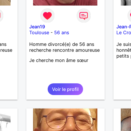
Jean19
Jean-P
Toulouse
-
56 ans
Le Cro
ans
Homme divorcé(e) de 56 ans
Je sui
ureuse
recherche rencontre amoureuse
honnêt
petits 
Je cherche mon âme sœur
Voir le profil