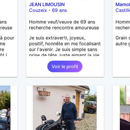
JEAN LIMOUSIN
Mamo
Couzeix
-
69 ans
Castil
ans
Homme veuf/veuve de 69 ans
Homme 
ureuse
recherche rencontre amoureuse
recher
 là pour
Je suis extraverti, joyeux,
Grain 
âme
positif, honnête en me focalisant
autre 
re
sur l'avenir. Je suis simple sans
ôt j
prise de tête, juste aimant la vie.
Toujours en pensées positives,
Voir le profil
heureux de vivre. Malgré mon
veuvage je me tourne vers
l'avenir pour une deuxième vie
intense, remplie de joie, de
tendresse et pourquoi pas par la
suite d'amour. Déjà dans un
premier temps, se connaître,
puis s'apprécier et ensuite
l'avenir nous le dira N'ayez pas
peur du niveau d'étude, je ne me
prends pas la tête sur ce niveau.