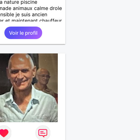
la nature piscine
nade animaux calme drole
ensible je suis ancien
ier et maintenant chauffeur
 jai un chien et un chat
Voir le profil
che relation durable