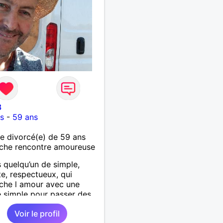
3
s
-
59 ans
 divorcé(e) de 59 ans
che rencontre amoureuse
s quelqu’un de simple,
e, respectueux, qui
che l amour avec une
 simple pour passer des
s agréables :discuter,
Voir le profil
r, visiter d’autres pays