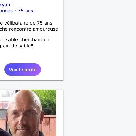
kyan
lonnès
-
75 ans
célibataire de 75 ans
che rencontre amoureuse
de sable cherchant un
grain de sable!!
Voir le profil