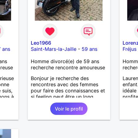
Mon meilleurs diplôme étant le
CEP certificat d'étude primaire.
Avec ce diplôme on sait que je
sais lire, écrire et compter. En
raison de mes principes je ne
corresponds pas avec les
demoiselles approchant les
Leo1966
Loren
moins de 60 ans
 ans
Saint-Mars-la-Jaille
-
59 ans
Fréjus
ans
Homme divorcé(e) de 59 ans
Homme
ureuse
recherche rencontre amoureuse
recher
rieuse
Bonjour je recherche des
Lauren
onne
rencontres avec des femmes
enfant
 suis,
pour faire des connaissances et
idéale
nons à
si feeling peut être un long
profit
chemin. Je laisse le destin nous
de co
Voir le profil
guider. Je suis un homme simple
honnête et fidèle.