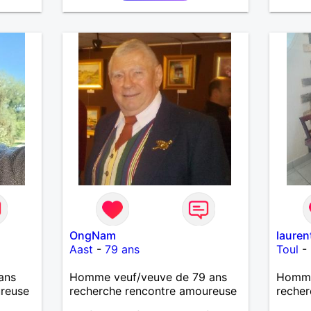
sans p
OngNam
lauren
Aast
-
79 ans
Toul
-
ans
Homme veuf/veuve de 79 ans
Homme 
ureuse
recherche rencontre amoureuse
recher