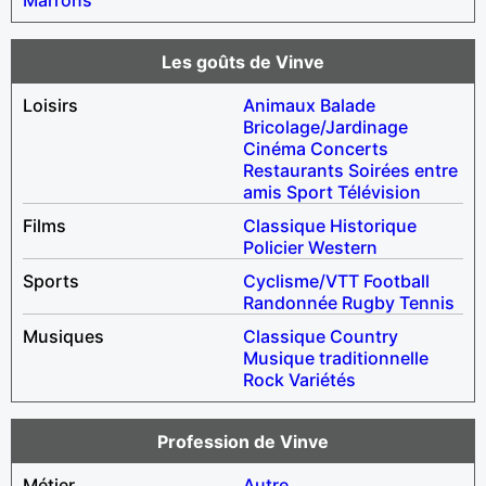
Les goûts de Vinve
Loisirs
Animaux
Balade
Bricolage/Jardinage
Cinéma
Concerts
Restaurants
Soirées entre
amis
Sport
Télévision
Films
Classique
Historique
Policier
Western
Sports
Cyclisme/VTT
Football
Randonnée
Rugby
Tennis
Musiques
Classique
Country
Musique traditionnelle
Rock
Variétés
Profession de Vinve
Métier
Autre