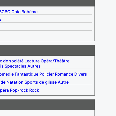
BCBG
Chic
Bohême
s
x de société
Lecture
Opéra/Théâtre
is
Spectacles
Autres
omédie
Fantastique
Policier
Romance
Divers
ade
Natation
Sports de glisse
Autre
péra
Pop-rock
Rock