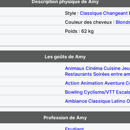
Description physique de Amy
Style :
Classique
Changeant
Couleur des cheveux :
Blond
Poids : 62 kg
Les goûts de Amy
Animaux
Cinéma
Cuisine
Jeu
Restaurants
Soirées entre am
Action
Animation
Aventure
C
Bowling
Cyclisme/VTT
Escal
Ambiance
Classique
Latino
O
Profession de Amy
Etudiant