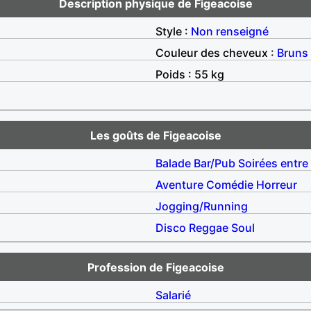
Description physique de Figeacoise
Style :
Non renseigné
Couleur des cheveux :
Bruns
Poids : 55 kg
Les goûts de Figeacoise
Balade
Bar/Pub
Soirées entre
Aventure
Comédie
Horreur
Jogging/Running
Disco
Reggae
Soul
Profession de Figeacoise
Salarié