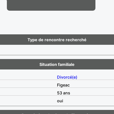
Type de rencontre recherché
Situation familiale
Divorcé(e)
Figeac
53 ans
oui