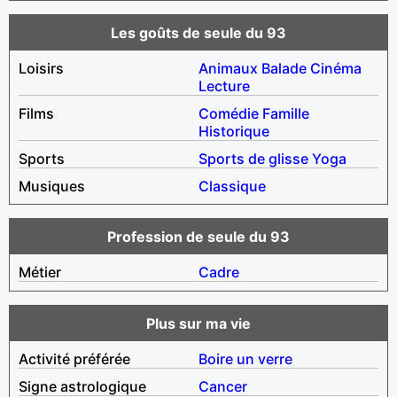
Les goûts de seule du 93
Loisirs
Animaux
Balade
Cinéma
Lecture
Films
Comédie
Famille
Historique
Sports
Sports de glisse
Yoga
Musiques
Classique
Profession de seule du 93
Métier
Cadre
Plus sur ma vie
Activité préférée
Boire un verre
Signe astrologique
Cancer