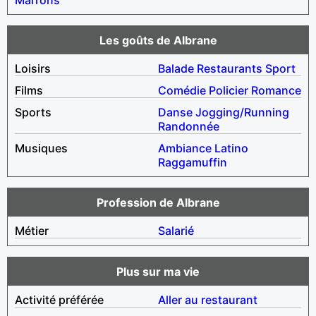
Les goûts de Albrane
Loisirs
Balade
Restaurants
Sport
Films
Comédie
Policier
Romance
Sports
Danse
Jogging/Running
Randonnée
Musiques
Ambiance
Latino
Raggamuffin
Profession de Albrane
Métier
Salarié
Plus sur ma vie
Activité préférée
Aller au restaurant