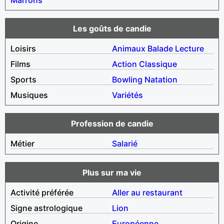
Les goûts de candie
Loisirs
Animaux
Balade
Lecture
Films
Action
Classique
Sports
Bowling
Natation
Musiques
Variétés
Profession de candie
Métier
Salarié
Plus sur ma vie
Activité préférée
Aller au restaurant
Signe astrologique
Lion
Origine
Européenne