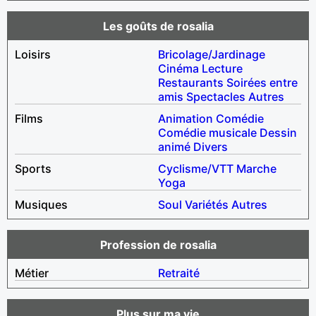
Les goûts de rosalia
Loisirs
Bricolage/Jardinage
Cinéma
Lecture
Restaurants
Soirées entre
amis
Spectacles
Autres
Films
Animation
Comédie
Comédie musicale
Dessin
animé
Divers
Sports
Cyclisme/VTT
Marche
Yoga
Musiques
Soul
Variétés
Autres
Profession de rosalia
Métier
Retraité
Plus sur ma vie