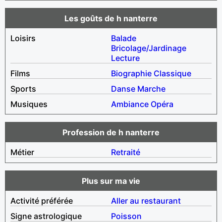
Les goûts de h nanterre
Loisirs
Balade
Bricolage/Jardinage
Lecture
Films
Biographie
Classique
Sports
Danse
Marche
Musiques
Ambiance
Opéra
Profession de h nanterre
Métier
Retraité
Plus sur ma vie
Activité préférée
Aller au restaurant
Signe astrologique
Poisson